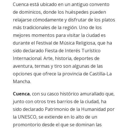
Cuenca está ubicado en un antiguo convento
de dominicos, donde los huéspedes pueden
relajarse cómodamente y disfrutar de los platos
más tradicionales de la región. Uno de los
mejores momentos para visitar la ciudad es
durante el Festival de Música Religiosa, que ha
sido declarado Fiesta de Interés Turístico
Internacional. Arte, historia, deportes de
aventura, termas y tiro son algunas de las
opciones que ofrece la provincia de Castilla-La
Mancha.
Cuenca
, con su casco histórico amurallado que,
junto con otros tres barrios de la ciudad, ha
sido declarado Patrimonio de la Humanidad por
la UNESCO, se extiende en lo alto de un
promontorio desde el que se dominan las