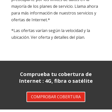
mayoría de los planes de servicio. Llama ahora
para más información de nuestros servicios y
ofertas de Internet.*
*Las ofertas varían según la velocidad y la
ubicación. Ver oferta y detalles del plan.
Comprueba tu cobertura de
Internet : 4G, fibra o satélite
COMPROBAR COBERTURA