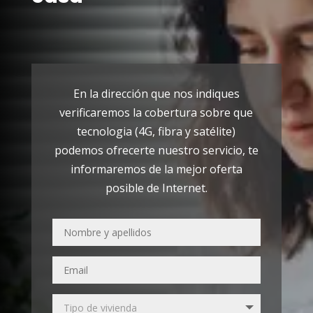
En la dirección que nos indiques
verificaremos la cobertura sobre que
tecnologia (4G, fibra y satélite)
podemos ofrecerte nuestro servicio, te
informaremos de la mejor oferta
posible de Internet.