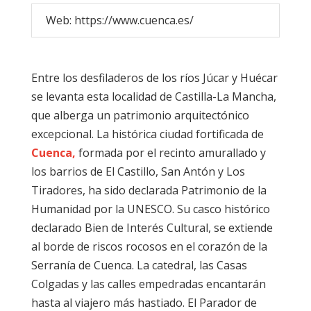
Web: https://www.cuenca.es/
Entre los desfiladeros de los ríos Júcar y Huécar
se levanta esta localidad de Castilla-La Mancha,
que alberga un patrimonio arquitectónico
excepcional. La histórica ciudad fortificada de
Cuenca,
formada por el recinto amurallado y
los barrios de El Castillo, San Antón y Los
Tiradores, ha sido declarada Patrimonio de la
Humanidad por la UNESCO. Su casco histórico
declarado Bien de Interés Cultural, se extiende
al borde de riscos rocosos en el corazón de la
Serranía de Cuenca. La catedral, las Casas
Colgadas y las calles empedradas encantarán
hasta al viajero más hastiado. El Parador de