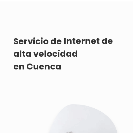
Servicio de 
Internet de 
alta velocidad 
en Cuenca