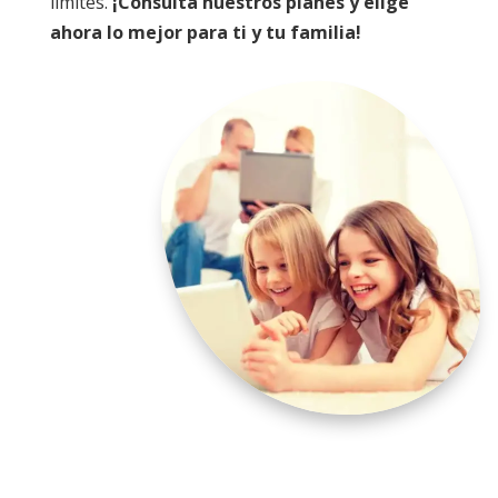
limites.
¡Consulta nuestros planes y elige
ahora lo mejor para ti y tu familia!