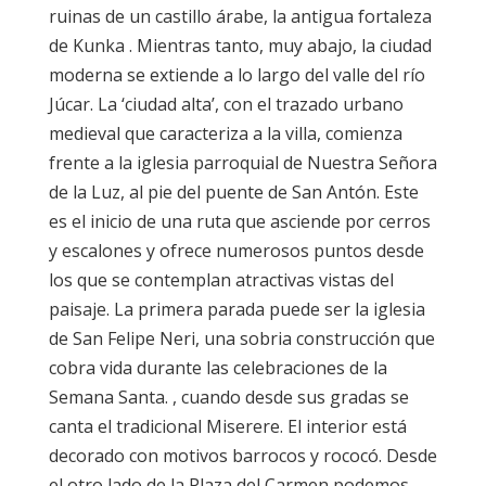
ruinas de un castillo árabe, la antigua fortaleza
de Kunka . Mientras tanto, muy abajo, la ciudad
moderna se extiende a lo largo del valle del río
Júcar. La ‘ciudad alta’, con el trazado urbano
medieval que caracteriza a la villa, comienza
frente a la iglesia parroquial de Nuestra Señora
de la Luz, al pie del puente de San Antón. Este
es el inicio de una ruta que asciende por cerros
y escalones y ofrece numerosos puntos desde
los que se contemplan atractivas vistas del
paisaje. La primera parada puede ser la iglesia
de San Felipe Neri, una sobria construcción que
cobra vida durante las celebraciones de la
Semana Santa. , cuando desde sus gradas se
canta el tradicional Miserere. El interior está
decorado con motivos barrocos y rococó. Desde
el otro lado de la Plaza del Carmen podemos