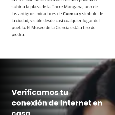
subir a la plaza de la Torre Mangana, uno de
los antiguos miradores de
Cuenca
y símbolo de
la ciudad, visible desde casi cualquier lugar del
pueblo. El Museo de la Ciencia está a tiro de
piedra.
Verificamos tu
conexión de Internet en
casa