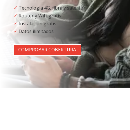
Tecnología 4G, fibra y satélite
N
Router y WiFi gratis
N
Instalación gratis
N
Datos ilimitados
N
COMPROBAR COBERTURA