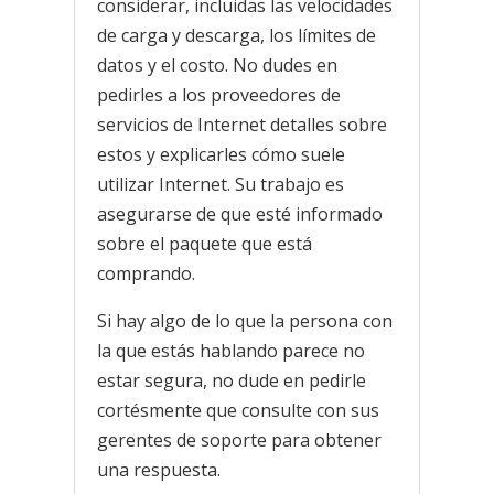
considerar, incluidas las velocidades
de carga y descarga, los límites de
datos y el costo. No dudes en
pedirles a los proveedores de
servicios de Internet detalles sobre
estos y explicarles cómo suele
utilizar Internet. Su trabajo es
asegurarse de que esté informado
sobre el paquete que está
comprando.
Si hay algo de lo que la persona con
la que estás hablando parece no
estar segura, no dude en pedirle
cortésmente que consulte con sus
gerentes de soporte para obtener
una respuesta.