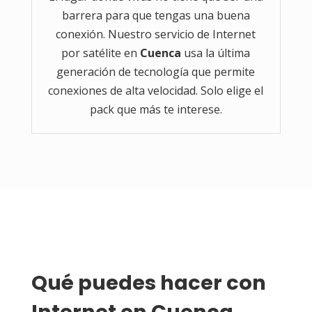
barrera para que tengas una buena
conexión. Nuestro servicio de Internet
por satélite en
Cuenca
usa la última
generación de tecnología que permite
conexiones de alta velocidad. Solo elige el
pack que más te interese.
Qué puedes hacer con 