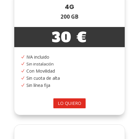
4G
200 GB
30 €
IVA incluido
N
Sin instalación
N
Con Movilidad
N
Sin cuota de alta
N
Sin línea fija
N
LO QUIERO