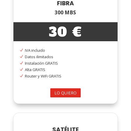
FIBRA
300 MBS
30 €
IVA incluido
N
Datos ilimitados
N
Instalación GRATIS
N
Alta GRATIS
N
Router y WiFi GRATIS
N
LO QUIERO
SATÉLITE