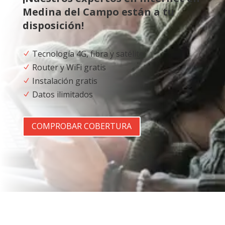
Medina del Campo están a tu
disposición!
Tecnología 4G, fibra y satélite
N
Router y WiFi gratis
N
Instalación gratis
N
Datos ilimitados
N
COMPROBAR COBERTURA