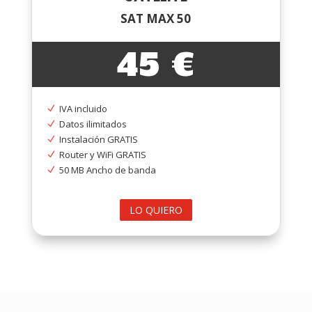
SAT MAX 50
45 €
IVA incluido
N
Datos ilimitados
N
Instalación GRATIS
N
Router y WiFi GRATIS
N
50 MB Ancho de banda
N
LO QUIERO