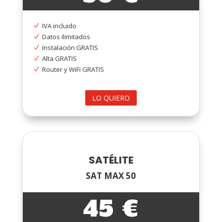
IVA incluido
N
Datos ilimitados
N
Instalación GRATIS
N
Alta GRATIS
N
Router y WiFi GRATIS
N
LO QUIERO
SATÉLITE
SAT MAX 50
45 €