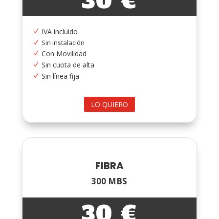
30 €
IVA incluido
N
Sin instalación
N
Con Movilidad
N
Sin cuota de alta
N
Sin línea fija
N
LO QUIERO
FIBRA
300 MBS
30 €