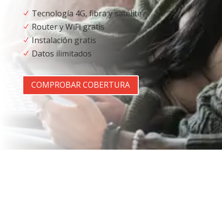
Tecnología 4G, fibra y satélite
N
Router y WiFi gratis
N
Instalación gratis
N
Datos ilimitados
N
COMPROBAR COBERTURA