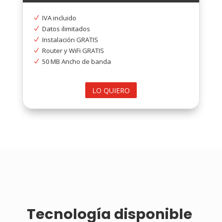
IVA incluido
N
Datos ilimitados
N
Instalación GRATIS
N
Router y WiFi GRATIS
N
50 MB Ancho de banda
N
LO QUIERO
Tecnología disponible 